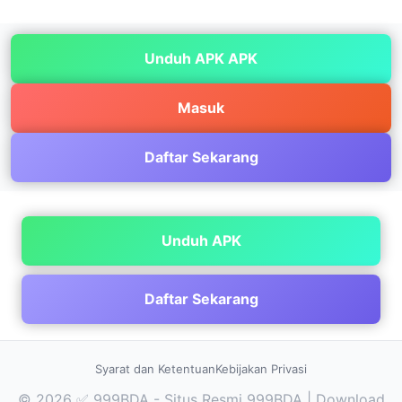
Unduh APK APK
Masuk
Daftar Sekarang
Unduh APK
Daftar Sekarang
Syarat dan Ketentuan
Kebijakan Privasi
© 2026 ✅ 999BDA - Situs Resmi 999BDA | Download