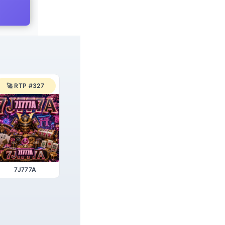
🚀 RTP #327
7J777A