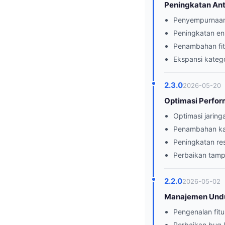
Peningkatan An
Penyempurnaan 
Peningkatan enk
Penambahan fit
Ekspansi kategor
2.3.0
2026-05-20
Optimasi Perfor
Optimasi jaring
Penambahan kat
Peningkatan res
Perbaikan tampi
2.2.0
2026-05-02
Manajemen Undu
Pengenalan fit
Perbaikan bug k