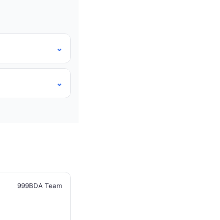
999BDA Team