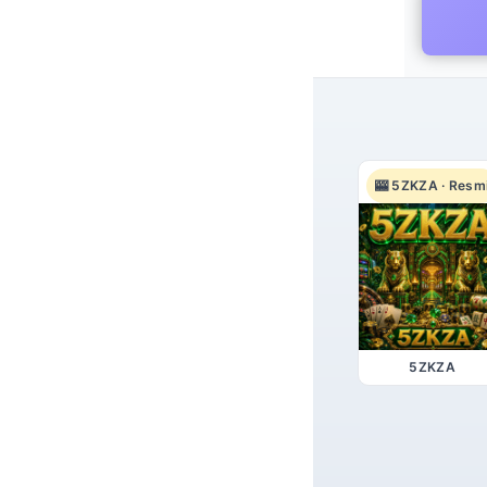
🎰 5ZKZA · Resm
5ZKZA