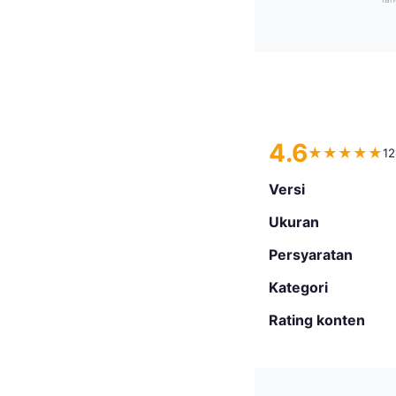
4.6
★
★
★
★
★
12
Versi
Ukuran
Persyaratan
Kategori
Rating konten